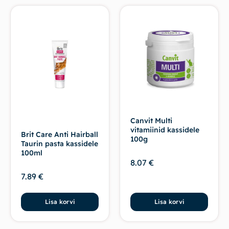
Canvit Multi
vitamiinid kassidele
Brit Care Anti Hairball
100g
Taurin pasta kassidele
100ml
8.07
€
7.89
€
Lisa korvi
Lisa korvi