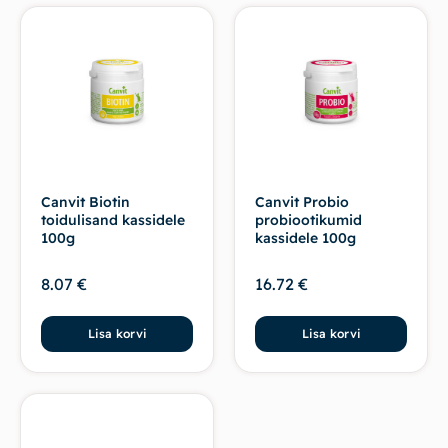
Canvit Biotin
Canvit Probio
toidulisand kassidele
probiootikumid
100g
kassidele 100g
8.07
€
16.72
€
Lisa korvi
Lisa korvi