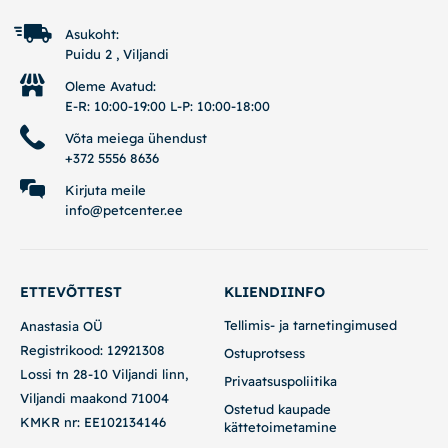
Asukoht:
Puidu 2 , Viljandi
Oleme Avatud:
E-R: 10:00-19:00 L-P: 10:00-18:00
Võta meiega ühendust
+372 5556 8636
Kirjuta meile
info@petcenter.ee
ETTEVÕTTEST
KLIENDIINFO
Tellimis- ja tarnetingimused
Anastasia OÜ
Registrikood: 12921308
Ostuprotsess
Lossi tn 28-10 Viljandi linn,
Privaatsuspoliitika
Viljandi maakond 71004
Ostetud kaupade
KMKR nr: EE102134146
kättetoimetamine