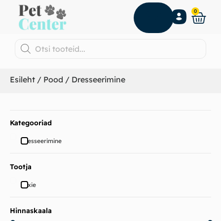
0
Esileht
/
Pood
/ Dresseerimine
Kategooriad
Dresseerimine
Tootja
Trixie
Hinnaskaala