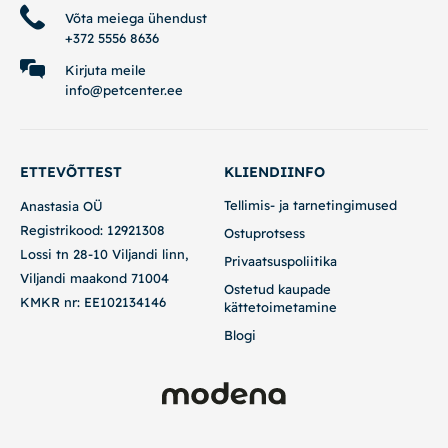
Võta meiega ühendust
+372 5556 8636
Kirjuta meile
info@petcenter.ee
ETTEVÕTTEST
KLIENDIINFO
Tellimis- ja tarnetingimused
Anastasia OÜ
Registrikood: 12921308
Ostuprotsess
Lossi tn 28-10 Viljandi linn,
Privaatsuspoliitika
Viljandi maakond 71004
Ostetud kaupade
KMKR nr: EE102134146
kättetoimetamine
Blogi