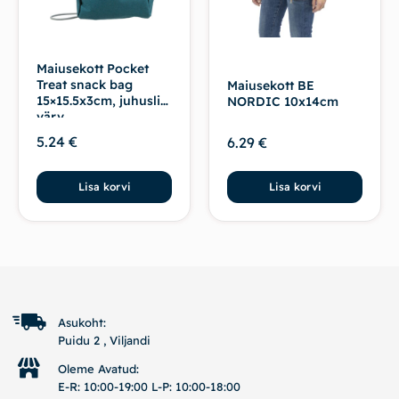
Maiusekott Pocket
Treat snack bag
Maiusekott BE
15×15.5x3cm, juhuslik
NORDIC 10x14cm
värv
5.24
€
6.29
€
Lisa korvi
Lisa korvi
Asukoht:
Puidu 2 , Viljandi
Oleme Avatud:
E-R: 10:00-19:00 L-P: 10:00-18:00